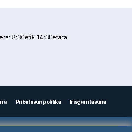
lera: 8:30etik 14:30etara
rra
Pribatasun politika
Irisgarritasuna