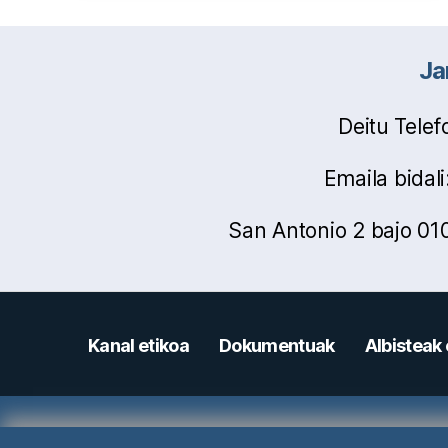
Ja
Deitu Tele
Emaila bidali:
San Antonio 2 bajo 010
Kanal etikoa
Dokumentuak
Albisteak 