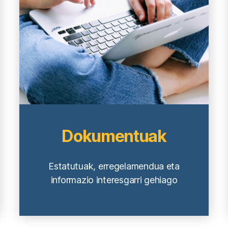
Dokumentuak
Estatutuak, erregelamendua eta
informazio interesgarri gehiago