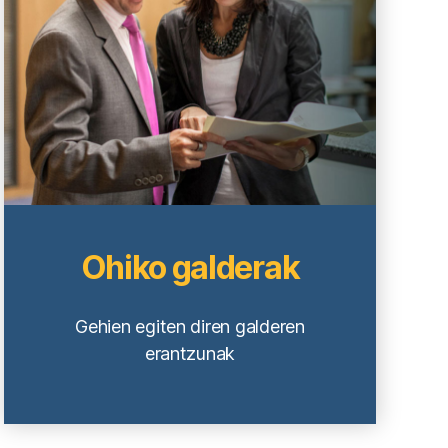
Ohiko galderak
Gehien egiten diren galderen
erantzunak