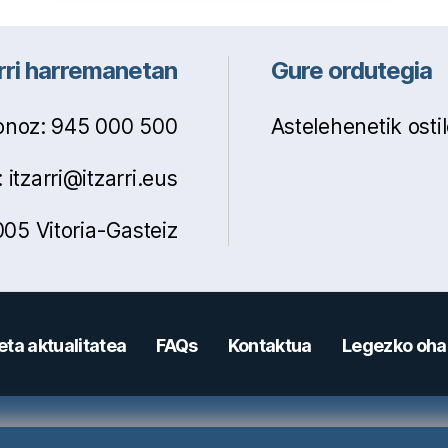
rri harremanetan
Gure ordutegia
fonoz: 945 000 500
Astelehenetik osti
 itzarri@itzarri.eus
05 Vitoria-Gasteiz
eta aktualitatea
FAQs
Kontaktua
Legezko oha