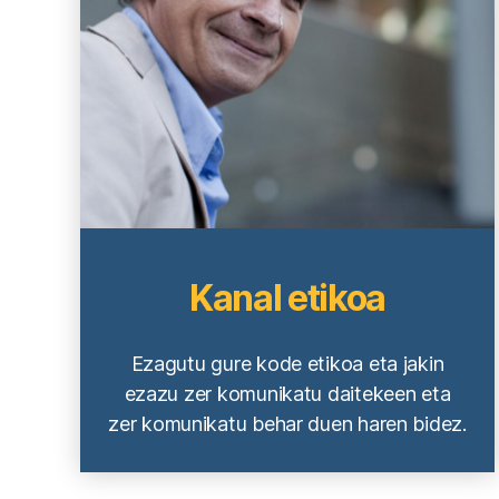
Kanal etikoa
Ezagutu gure kode etikoa eta jakin
ezazu zer komunikatu daitekeen eta
zer komunikatu behar duen haren bidez.