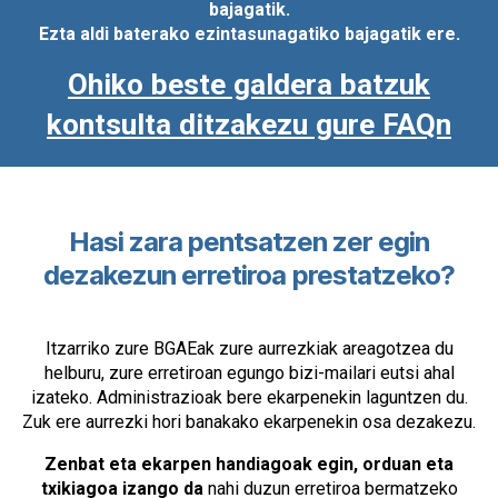
bajagatik.
Ezta aldi baterako ezintasunagatiko bajagatik ere.
Ohiko beste galdera batzuk
kontsulta ditzakezu gure FAQn
Hasi zara pentsatzen zer egin
dezakezun erretiroa prestatzeko?
Itzarriko zure BGAEak zure aurrezkiak areagotzea du
helburu, zure erretiroan egungo bizi-mailari eutsi ahal
izateko. Administrazioak bere ekarpenekin laguntzen du.
Zuk ere aurrezki hori banakako ekarpenekin osa dezakezu.
Zenbat eta ekarpen handiagoak egin, orduan eta
txikiagoa izango da
nahi duzun erretiroa bermatzeko