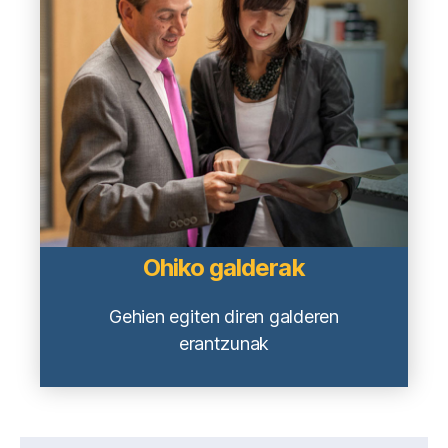
Ohiko galderak
Gehien egiten diren galderen
erantzunak