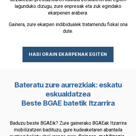
lagunduko dizugu, zure enpresak eta zuk egindako
ekarpenen arabera.
Gainera, zure ekarpen indibidualek tratamendu fiskal ona
dute.
HASI ORAIN EKARPENAK EGITEN
Bateratu zure aurrezkiak: eskatu
eskualdatzea
Beste BGAE batetik Itzarrira
Baduzu beste BGAEik? Zure gainerako BGAEak Itzarrira
mobilizatzen badituzu, gure kudeaketaren abantaila