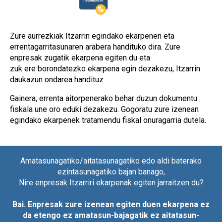
Zure aurrezkiak Itzarrin egindako ekarpenen eta
errentagarritasunaren arabera handituko dira. Zure
enpresak zugatik ekarpena egiten du eta
zuk ere borondatezko ekarpena egin dezakezu, Itzarrin
daukazun ondarea handituz.
Gainera, errenta aitorpenerako behar duzun dokumentu
fiskala une oro eduki dezakezu. Gogoratu zure izenean
egindako ekarpenek tratamendu fiskal onuragarria dutela.
Amatasunagatiko/aitatasunagatiko edo aldi baterako
ezintasunagatiko bajan banago,
Nire enpresak Itzarriri ekarpenak egiten jarraitzen du?
Bai. Enpresak zure izenean egiten duen ekarpena ez
da etengo ez amatasun-bajagatik ez aitatasun-