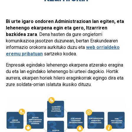
Bi urte igaro ondoren Administrazioan lan egiten, eta
lehenengo ekarpena egin eta gero, Itzarriren
bazkidea zara
. Dena hasten da gure ongietorri
komunikazioa jasotzen duzunean, bertan Erakundearen
informazio orokorra aurkituko duzu eta
web orrialdeko
eremu pribatuan
sartzeko kodea.
Enpresak egindako lehenengo ekarpena atzerako eragina
du eta lan egindako lehenengo bi urteei dagokio. Hortik
aurrera, ekarpen horiek hilero eraginkorrak egingo dira eta
zure soldata-orrian islatuta ikusiko dituzu.