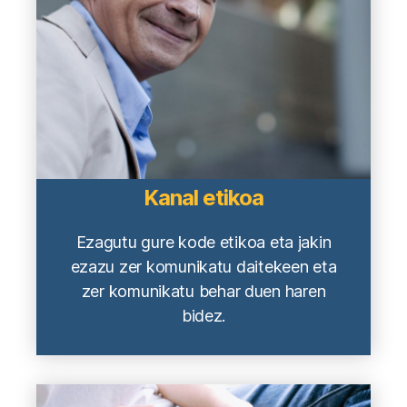
Kanal etikoa
Ezagutu gure kode etikoa eta jakin
ezazu zer komunikatu daitekeen eta
zer komunikatu behar duen haren
bidez.