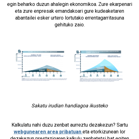
egin beharko duzun ahalegin ekonomikoa. Zure ekarpenari
eta zure enpresak emandakoari gure kudeaketaren
abantailei esker urtero lortutako errentagarritasuna
gehituko zaio.
Sakatu irudian handiagoa ikusteko
Kalkulatu nahi duzu zenbat aurreztu dezakezun? Sartu
webgunearen area pribatuan
eta etorkizunean lor
dezakezun prestazioaren kalkulu zenbatetsi bat egiten