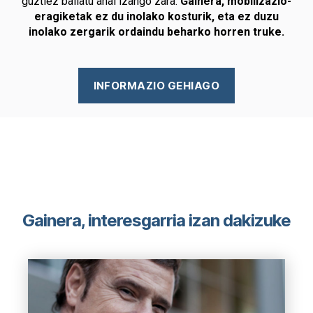
guztiez baliatu ahal izango zara.
Gainera, mobilizazio-
eragiketak ez du inolako kosturik, eta ez duzu
inolako zergarik ordaindu beharko horren truke.
INFORMAZIO GEHIAGO
Gainera, interesgarria izan dakizuke