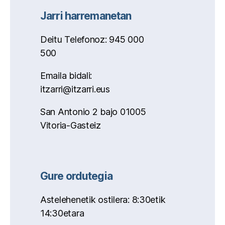
Jarri harremanetan
Deitu Telefonoz: 945 000
500
Emaila bidali:
itzarri@itzarri.eus
San Antonio 2 bajo 01005
Vitoria-Gasteiz
Gure ordutegia
Astelehenetik ostilera: 8:30etik
14:30etara