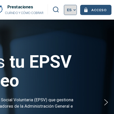
Prestaciones
ACCESO
CUÁNDO Y CÓMO COBRAR
es
tu EPSV
leo
ón Social Voluntaria (EPSV) que gestiona
ajadores de la Administración General e