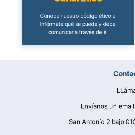
Conoce nuestro código ético e
infórmate qué se puede y debe
comunicar a través de él
Contac
LLáma
Envíanos un email: 
San Antonio 2 bajo 010