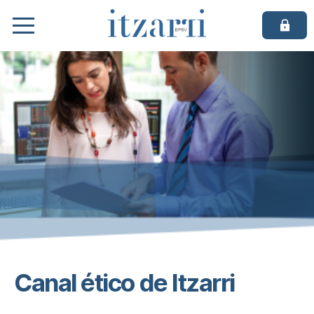
Itzarri
EPSV
de
empleo
Canal ético de Itzarri