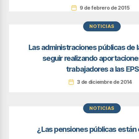
9 de febrero de 2015
Fecha
de
la
Categorías
NOTICIAS
entrada
Las administraciones públicas de 
seguir realizando aportacione
trabajadores a las EP
3 de diciembre de 2014
Fecha
de
la
entrada
Categorías
NOTICIAS
¿Las pensiones públicas están 