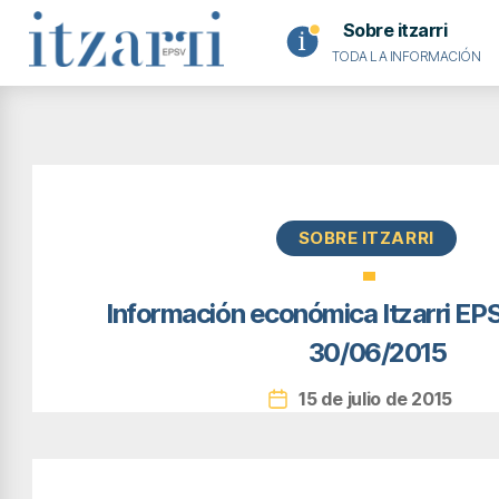
Sobre itzarri
TODA LA INFORMACIÓN
Itzarri
EPSV
Categorías
SOBRE ITZARRI
de
Información económica Itzarri E
30/06/2015
15 de julio de 2015
Fecha
empleo
de
la
entrada