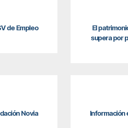
PSV de Empleo
El patrimoni
supera por p
undación Novia
Información 