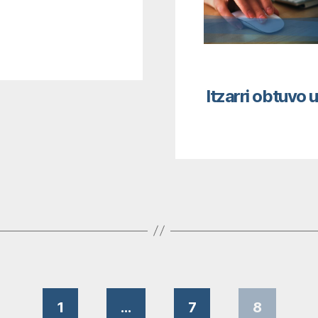
Itzarri obtuvo 
1
…
7
8