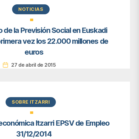
Categorías
NOTICIAS
o de la Previsión Social en Euskadi
rimera vez los 22.000 millones de
euros
27 de abril de 2015
Fecha
de
la
entrada
Categorías
SOBRE ITZARRI
económica Itzarri EPSV de Empleo
31/12/2014