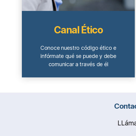
Canal Ético
Conoce nuestro código ético e
infórmate qué se puede y debe
comunicar a través de él
Contac
LLáma