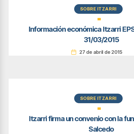
Categorías
SOBRE ITZARRI
Información económica Itzarri E
31/03/2015
27 de abril de 2015
Fecha
de
la
entrada
Categorías
SOBRE ITZARRI
Itzarri firma un convenio con la f
Salcedo