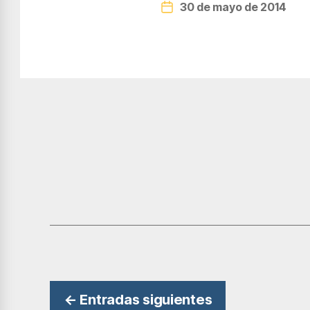
30 de mayo de 2014
Fecha
de
la
entrada
Navegación
←
Entradas
siguientes