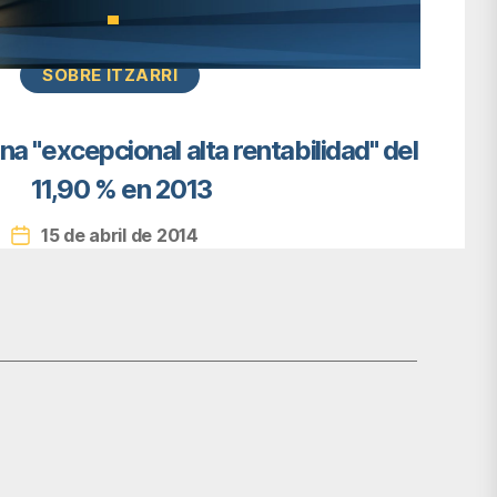
Categorías
SOBRE ITZARRI
una "excepcional alta rentabilidad" del
11,90 % en 2013
15 de abril de 2014
Fecha
de
la
entrada