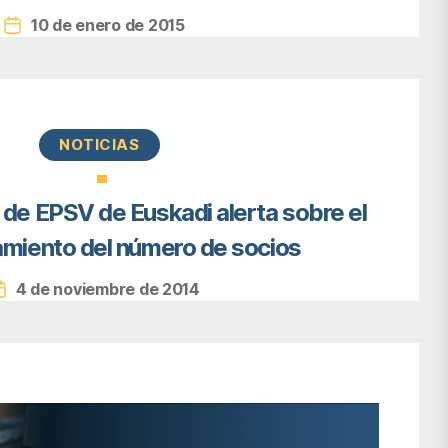
10 de enero de 2015
Fecha
de
la
entrada
Categorías
NOTICIAS
 de EPSV de Euskadi alerta sobre el
miento del número de socios
4 de noviembre de 2014
Fecha
de
la
entrada