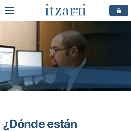
Itzarri
EPSV
de
empleo
¿Dónde están